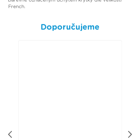
barevně označeným úchytem krytky dle velikosti
French.
Doporučujeme