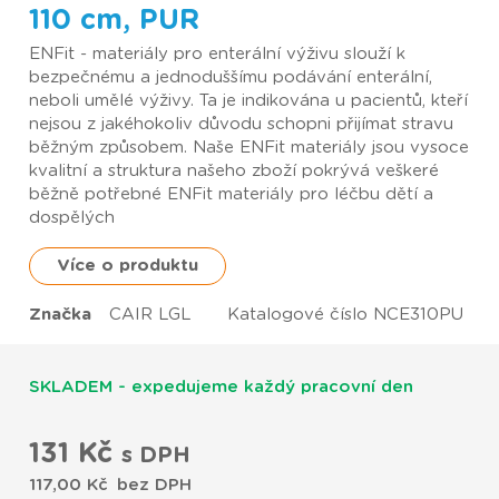
110 cm, PUR
ENFit - materiály pro enterální výživu slouží k
bezpečnému a jednoduššímu podávání enterální,
neboli umělé výživy. Ta je indikována u pacientů, kteří
nejsou z jakéhokoliv důvodu schopni přijímat stravu
běžným způsobem. Naše ENFit materiály jsou vysoce
kvalitní a struktura našeho zboží pokrývá veškeré
běžně potřebné ENFit materiály pro léčbu dětí a
dospělých
Více o produktu
Značka
CAIR LGL
Katalogové číslo
NCE310PU
SKLADEM - expedujeme každý pracovní den
131 Kč
s DPH
117,00 Kč
bez DPH