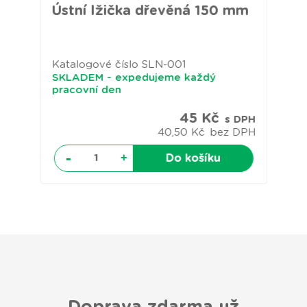
 x
K
Ústní lžička dřevěná 150 mm
cm
Katalogové číslo
SLN-001
Ka
SKLADEM - expedujeme každý
SK
pracovní den
pr
DPH
45 Kč
s DPH
PH
40,50 Kč
bez DPH
-
+
Do košíku