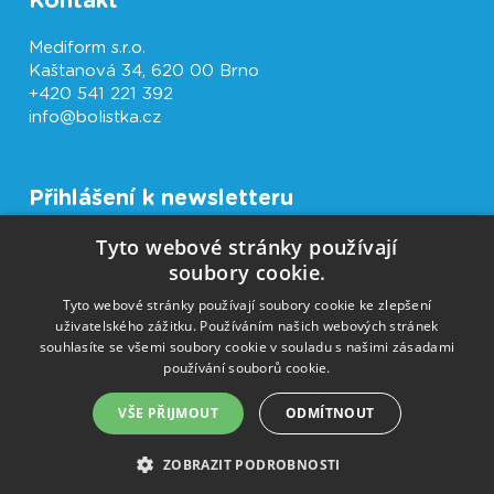
Kontakt
Mediform s.r.o.
Kaštanová 34, 620 00 Brno
+420 541 221 392
info@bolistka.cz
Přihlášení k newsletteru
Tyto webové stránky používají
Souhlasím se zpracováním osobních údajů
soubory cookie.
text souhlasu
Tyto webové stránky používají soubory cookie ke zlepšení
Přihlásit
uživatelského zážitku. Používáním našich webových stránek
souhlasíte se všemi soubory cookie v souladu s našimi zásadami
používání souborů cookie.
VŠE PŘIJMOUT
ODMÍTNOUT
Internetový obchod
EasyShop® 4
©
IT STUDIO s.r.o.
ZOBRAZIT PODROBNOSTI