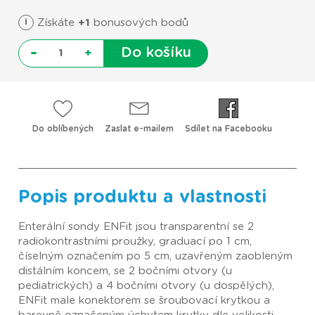
i
Získáte
+1
bonusových bodů
-
Do košíku
+
Do oblíbených
Zaslat e-mailem
Sdílet na Facebooku
Popis produktu a vlastnosti
Enterální sondy ENFit jsou transparentní se 2
radiokontrastními proužky, graduací po 1 cm,
číselným označením po 5 cm, uzavřeným zaobleným
distálním koncem, se 2 bočními otvory (u
pediatrických) a 4 bočními otvory (u dospělých),
ENFit male konektorem se šroubovací krytkou a